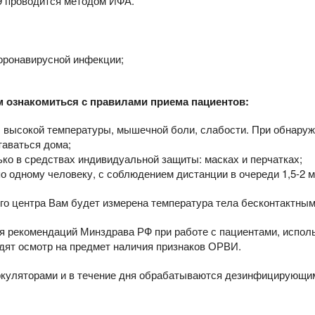
9 проводится методом ИФА.
оронавирусной инфекции;
м ознакомиться с правилами приема пациентов:
, высокой температуры, мышечной боли, слабости. При обнару
таваться дома;
ко в средствах индивидуальной защиты: масках и перчатках;
о одному человеку, с соблюдением дистанции в очереди 1,5-2 м
го центра Вам будет измерена температура тела бесконтактным
я рекомендаций Минздрава РФ при работе с пациентами, испол
дят осмотр на предмет наличия признаков ОРВИ.
ркуляторами и в течение дня обрабатываются дезинфицирующи