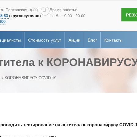
терология
Андрология
ул. Полтавская, д.39
Время работы:
РЕЗ
38-83
(круглосуточно)
Пн-Вс : 9.00 - 20.00
сертификаты
гия
Эндоскопия
100
ие
рная диагностика
Онкопсихология
ециалисты
Стоимость услуг
Акции
Блог
Контакты
альная
ка
нтитела к КОРОНАВИРУСУ
терология
Андрология
сертификаты
гия
Эндоскопия
ие
рная диагностика
Онкопсихология
ла к КОРОНАВИРУСУ COVID-19
альная
ка
роводить тестирование на антитела к коронавирусу COVID-1