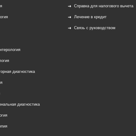
я
Справка для налогового вычета
огия
Лечение в кредит
Связь с руководством
нтерология
логия
орная диагностика
ия
я
нальная диагностика
огия
опия