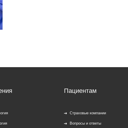
ения
Пациентам
огия
Страховые компании
огия
Вопросы и ответы