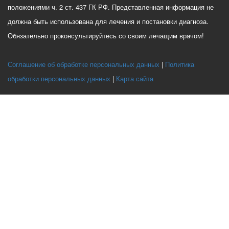
положениями ч. 2 ст. 437 ГК РФ. Представленная информация не
должна быть использована для лечения и постановки диагноза.
Обязательно проконсультируйтесь со своим лечащим врачом!
Соглашение об обработке персональных данных
Политика
обработки персональных данных
Карта сайта
Этот веб-сайт использует файлы cookie, чтобы вы могли максимально
эффективно использовать наш веб-сайт.
Выберите настройки cookie
Минимальные
Аналитические/Функциональные
Принять
Настроить