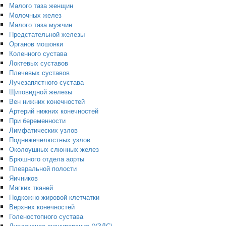
Малого таза женщин
Молочных желез
Малого таза мужчин
Предстательной железы
Органов мошонки
Коленного сустава
Локтевых суставов
Плечевых суставов
Лучезапястного сустава
Щитовидной железы
Вен нижних конечностей
Артерий нижних конечностей
При беременности
Лимфатических узлов
Поднижечелюстных узлов
Околоушных слюнных желез
Брюшного отдела аорты
Плевральной полости
Яичников
Мягких тканей
Подкожно-жировой клетчатки
Верхних конечностей
Голеностопного сустава
Дуплексное сканирование (УЗДС)