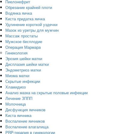
Пиелонефрит
Обрезание крайней плоти
Водянка яичка
Киста придатка яичка
Удлинение короткой уздечки
Мазок из уретры для мужчин
Массаж простаты
Мужское бесплодие
Операция Мармара
Гинекология
Эрозия шейки матки
Дисплазия шейки матки
Эндометриоз матки
Миома матки
Скрытые инфекции
Хламидиоз
Анализ мазка на скрытые половые инфекции
Лечение ЗППП
Молочница
Дисфункция яичников
Киста яичника
Воспаление яичников
Воспаление влагалища
PRP-терапия в гинекологии