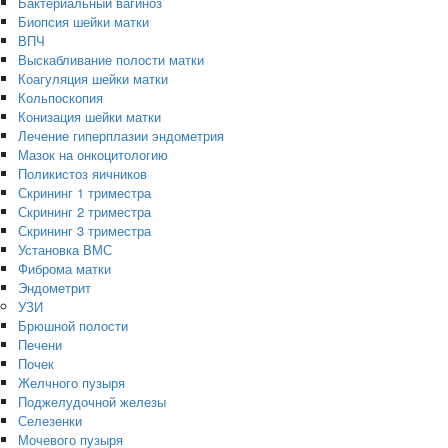
Бактериальный вагиноз
Биопсия шейки матки
ВПЧ
Выскабливание полости матки
Коагуляция шейки матки
Кольпоскопия
Конизация шейки матки
Лечение гиперплазии эндометрия
Мазок на онкоцитологию
Поликистоз яичников
Скрининг 1 триместра
Скрининг 2 триместра
Скрининг 3 триместра
Установка ВМС
Фиброма матки
Эндометрит
УЗИ
Брюшной полости
Печени
Почек
Желчного пузыря
Поджелудочной железы
Селезенки
Мочевого пузыря