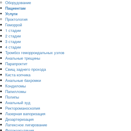
Оборудование
Пациентам
Услуги
Проктология
Геморрой
1 стадии
2 стадии
3 стадии
4 стадии
Тромбоз геморроидальных узлов
Анальные трещины
Парапроктит
Свищ заднего прохода
Киста копчика
Анальные бахромки
Кондиломы
Папилломы
Полипы
Анальный зуд
Ректороманоскопия
Лазерная вапоризация
Дезартеризация
Латексное лигирование
Фотокоагуляция