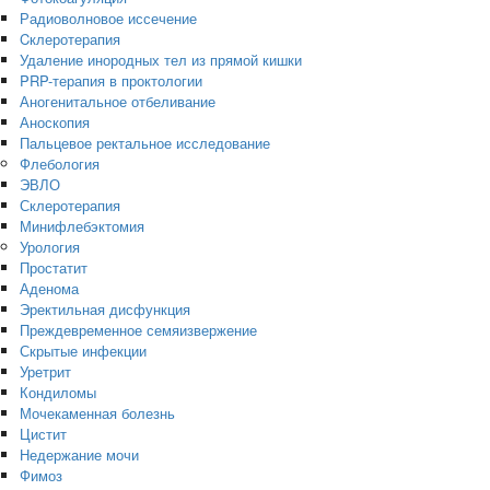
Радиоволновое иссечение
Cклеротерапия
Удаление инородных тел из прямой кишки
PRP-терапия в проктологии
Аногенитальное отбеливание
Аноскопия
Пальцевое ректальное исследование
Флебология
ЭВЛО
Склеротерапия
Минифлебэктомия
Урология
Простатит
Аденома
Эректильная дисфункция
Преждевременное семяизвержение
Скрытые инфекции
Уретрит
Кондиломы
Мочекаменная болезнь
Цистит
Недержание мочи
Фимоз