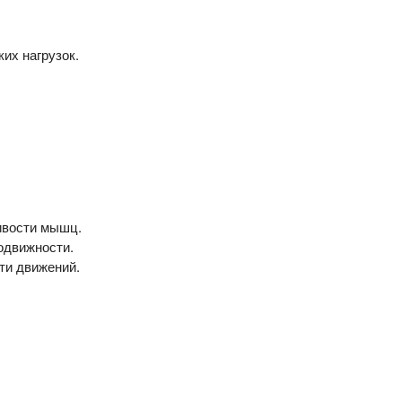
их нагрузок.
ивости мышц.
одвижности.
ти движений.