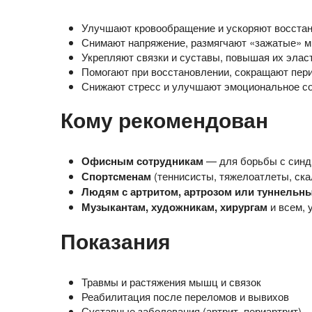
Улучшают кровообращение и ускоряют восста
Снимают напряжение, размягчают «зажатые» м
Укрепляют связки и суставы, повышая их элас
Помогают при восстановлении, сокращают пери
Снижают стресс и улучшают эмоциональное со
Кому рекомендован
Офисным сотрудникам
— для борьбы с синдр
Спортсменам
(теннисисты, тяжелоатлеты, ск
Людям с артритом, артрозом или туннель
Музыкантам, художникам, хирургам
и всем, 
Показания
Травмы и растяжения мышц и связок
Реабилитация после переломов и вывихов
Суставные заболевания (артрит, периартрит)