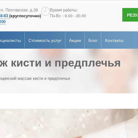
терология
Андрология
ул. Полтавская, д.39
Время работы:
РЕЗ
38-83
(круглосуточно)
Пн-Вс : 9.00 - 20.00
сертификаты
гия
Эндоскопия
100
ие
рная диагностика
Онкопсихология
ециалисты
Стоимость услуг
Акции
Блог
Контакты
альная
ка
ж кисти и предплечья
терология
Андрология
сертификаты
гия
Эндоскопия
ие
рная диагностика
Онкопсихология
цинский массаж кисти и предплечья
альная
ка