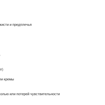
кисти и предплечья
а
т)
ли кремы
болью или потерей чувствительности