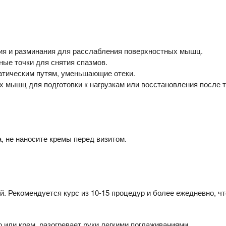
ния и разминания для расслабления поверхностных мышц.
вные точки для снятия спазмов.
атическим путям, уменьшающие отеки.
их мышц для подготовки к нагрузкам или восстановления после 
а, не наносите кремы перед визитом.
лей. Рекомендуется курс из 10-15 процедур и более ежедневно, ч
 или крем, разогревает руки легкими поглаживаниями.