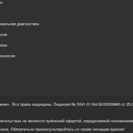
ия
я
нальная диагностика
огия
опия
ихология
ник». Все права защищены. Лицензия № Л041-01164-52/00359960 от 25.0
тоятельствах не является публичной офертой, определяемой положениям
гноза. Обязательно проконсультируйтесь со своим лечащим врачом!