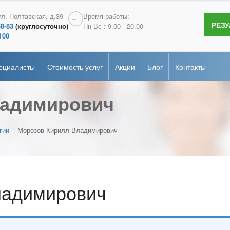
терология
Андрология
ул. Полтавская, д.39
Время работы:
РЕЗ
38-83
(круглосуточно)
Пн-Вс : 9.00 - 20.00
сертификаты
гия
Эндоскопия
100
ие
рная диагностика
Онкопсихология
ециалисты
Стоимость услуг
Акции
Блог
Контакты
альная
ка
ладимирович
терология
Андрология
сертификаты
гия
Эндоскопия
ие
рная диагностика
Онкопсихология
гии
Морозов Кирилл Владимирович
альная
ка
ладимирович