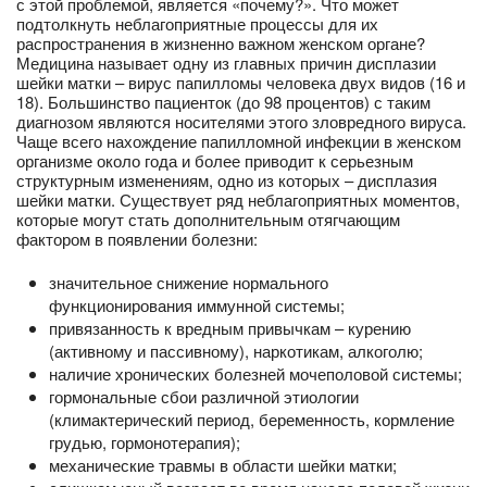
с этой проблемой, является «почему?». Что может
подтолкнуть неблагоприятные процессы для их
распространения в жизненно важном женском органе?
Медицина называет одну из главных причин дисплазии
шейки матки – вирус папилломы человека двух видов (16 и
18). Большинство пациенток (до 98 процентов) с таким
диагнозом являются носителями этого зловредного вируса.
Чаще всего нахождение папилломной инфекции в женском
организме около года и более приводит к серьезным
структурным изменениям, одно из которых – дисплазия
шейки матки. Существует ряд неблагоприятных моментов,
которые могут стать дополнительным отягчающим
фактором в появлении болезни:
значительное снижение нормального
функционирования иммунной системы;
привязанность к вредным привычкам – курению
(активному и пассивному), наркотикам, алкоголю;
наличие хронических болезней мочеполовой системы;
гормональные сбои различной этиологии
(климактерический период, беременность, кормление
грудью, гормонотерапия);
механические травмы в области шейки матки;