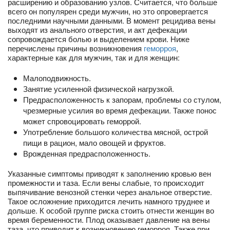
расширению и образованию узлов. Считается, что больше
всего он популярен среди мужчин, но это опровергается
последними научными данными. В момент рецидива вены
выходят из анального отверстия, и акт дефекации
сопровождается болью и выделением крови. Ниже
перечислены причины возникновения
геморроя
,
характерные как для мужчин, так и для женщин:
Малоподвижность.
Занятие усиленной физической нагрузкой.
Предрасположенность к запорам, проблемы со стулом,
чрезмерные усилия во время дефекации. Также понос
может спровоцировать геморрой.
Употребление большого количества мясной, острой
пищи в рацион, мало овощей и фруктов.
Врожденная предрасположенность.
Указанные симптомы приводят к заполнению кровью вен
промежности и таза. Если вены слабые, то происходит
выпячивание венозной стенки через анальное отверстие.
Такое осложнение приходится лечить намного труднее и
дольше. К особой группе риска стоить отнести женщин во
время беременности. Плод оказывает давление на вены
таза, что приводит к возникновению геморроя. Также при