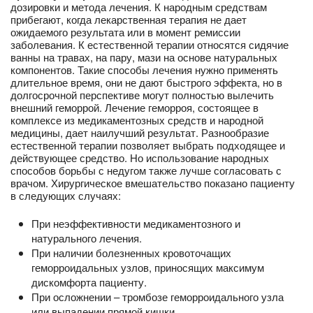
дозировки и метода лечения. К народным средствам
прибегают, когда лекарственная терапия не дает
ожидаемого результата или в момент ремиссии
заболевания. К естественной терапии относятся сидячие
ванны на травах, на пару, мази на основе натуральных
компонентов. Такие способы лечения нужно применять
длительное время, они не дают быстрого эффекта, но в
долгосрочной перспективе могут полностью вылечить
внешний геморрой. Лечение геморроя, состоящее в
комплексе из медикаментозных средств и народной
медицины, дает наилучший результат. Разнообразие
естественной терапии позволяет выбрать подходящее и
действующее средство. Но использование народных
способов борьбы с недугом также лучше согласовать с
врачом. Хирургическое вмешательство показано пациенту
в следующих случаях:
При неэффективности медикаментозного и
натурального лечения.
При наличии болезненных кровоточащих
геморроидальных узлов, приносящих максимум
дискомфорта пациенту.
При осложнении – тромбозе геморроидального узла
или выпадении прямой кишки.