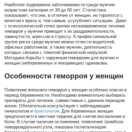
Наиболее подвержена заболеваемости среди мужчин
возрастная категория от 30 до 50 лет. Статистика
показывает, что они, в отличие от женщин, не торопятся с
визитом к врачу и, тем самым, усугубляют ситуацию. Даже
с психологической точки зрения несвоевременное лечение
геморроя у мужчин приводит к их раздражительности,
замкнутости, агрессии и стрессу. К профессиональной
группе риска среди мужчин можно отнести водителей,
офисных работников, а также мужчин, деятельность
которых связана с тяжелой физической нагрузкой.
Методика борьбы с наружным геморроем для мужчин и
женщин (небеременных и некормящих) одинакова.
Особенности геморроя у женщин
Появление внешнего геморроя у женщин особенно опасно в
период беременности. Необходимо внимательно выбирать
препараты для лечения, совместимые с данным периодом
жизни. Обязательна консультация с наблюдающим
гинекологом и
проктологом
. Для беременных женщин
предпочитается местная терапия для снятия воспаления и
боли. В случае наличия осложнения, появления тромбоза
геморроидального узла, показана госпитализация
беременной женщины, осмотр акушера и проктолога, сдача