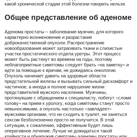
какой хронической стадии этой болезни говорить нельзя.
Общее представление об аденоме
Аденома простаты – заболевание мужчин, для которого
характерно возникновение и разрастание
доброкачественной опухоли. Распространение
новообразования может затрагивать ткани и слизистые
участки простатического отдела уретры. Этот процесс
может быть растянут во времени на годы, поэтому
неблагоприятные симптомы следует брать «на заметку» и
идти за помощью к врачам, не дожидаясь онкологии.
Опухоль начинает давить на здоровые области
предстательной железы и вызывать сильный дискомфорт и
частичное, а иногда и полное нарушение жизни
представителей мужского населения. Мужчины,
протянувшие с обращением к специалисту, побегут «сломя
голову» на прием к урологу, когда симптомы станут просто
невыносимыми, а опухоль настолько «завладеет»
мужскими органами, что ни сходить в туалет, ни заняться
сексом безболезненно просто не получится. В этой
ситуации, к сожалению, эффективным будет лишь
оперативное лечение. Лучше не дожидаться такой
крайности и обнаружив симптомы аденомы простаты или