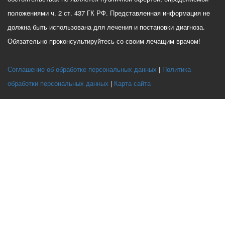
положениями ч. 2 ст. 437 ГК РФ. Представленная информация не
должна быть использована для лечения и постановки диагноза.
Обязательно проконсультируйтесь со своим лечащим врачом!
Соглашение об обработке персональных данных
Политика
обработки персональных данных
Карта сайта
Этот веб-сайт использует файлы cookie, чтобы вы могли максимально
эффективно использовать наш веб-сайт.
Выберите настройки cookie
Минимальные
Аналитические/Функциональные