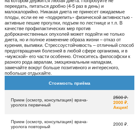
на котором держится любая диета. Попробуйте не
переедать, питаться дробно (4-5 раз в день) и
малокалорийно. Никакая диета не принесет ожидаемые
плоды, если ее не «подкрепить» физической активностью -
активные пешие прогулки, подъем по лестнице и т.п. В
качестве профилактических мер против
доброкачественных опухолей может подойти не только
диета, но и полное изменение образа жизни – отказ от
курения, выпивки. Стрессоустойчивость – отличный способ
предотвращения болезней в любой сфере организма, и в
«мужской» его части особенно. Относитесь философски к
разного рода авралам, эмоциональным нападкам,
замечайте вокруг больше позитивного и интересного,
побольше отдыхайте.
Стоимость приёма
2500 ₽.
Прием (осмотр, консультация) врача-
2000 ₽.
уролога первичный
Акция!
Прием (осмотр, консультация) врача-
2000 ₽.
уролога повторный