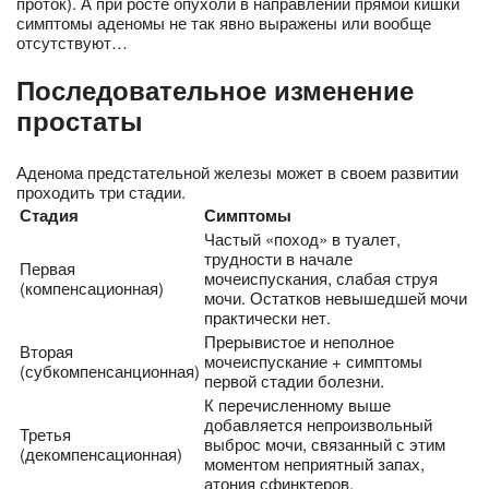
проток). А при росте опухоли в направлении прямой кишки
симптомы аденомы не так явно выражены или вообще
отсутствуют…
Последовательное изменение
простаты
Аденома предстательной железы может в своем развитии
проходить три стадии.
Стадия
Симптомы
Частый «поход» в туалет,
трудности в начале
Первая
мочеиспускания, слабая струя
(компенсационная)
мочи. Остатков невышедшей мочи
практически нет.
Прерывистое и неполное
Вторая
мочеиспускание + симптомы
(субкомпенсанционная)
первой стадии болезни.
К перечисленному выше
добавляется непроизвольный
Третья
выброс мочи, связанный с этим
(декомпенсационная)
моментом неприятный запах,
атония сфинктеров.