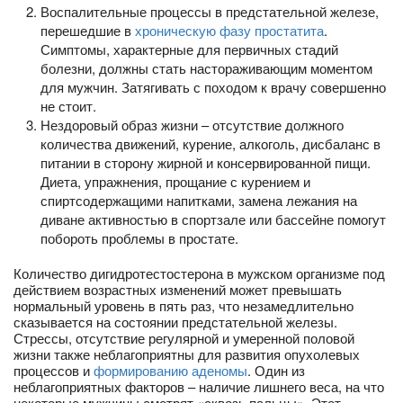
Воспалительные процессы в предстательной железе,
перешедшие в
хроническую фазу простатита
.
Симптомы, характерные для первичных стадий
болезни, должны стать настораживающим моментом
для мужчин. Затягивать с походом к врачу совершенно
не стоит.
Нездоровый образ жизни – отсутствие должного
количества движений, курение, алкоголь, дисбаланс в
питании в сторону жирной и консервированной пищи.
Диета, упражнения, прощание с курением и
спиртсодержащими напитками, замена лежания на
диване активностью в спортзале или бассейне помогут
побороть проблемы в простате.
Количество дигидротестостерона в мужском организме под
действием возрастных изменений может превышать
нормальный уровень в пять раз, что незамедлительно
сказывается на состоянии предстательной железы.
Стрессы, отсутствие регулярной и умеренной половой
жизни также неблагоприятны для развития опухолевых
процессов и
формированию аденомы
. Один из
неблагоприятных факторов – наличие лишнего веса, на что
некоторые мужчины смотрят «сквозь пальцы». Этот