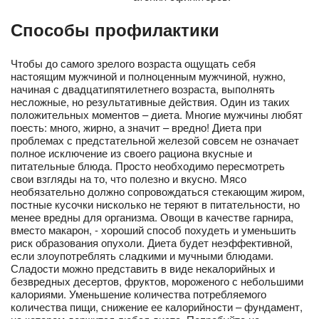
Способы профилактики
Чтобы до самого зрелого возраста ощущать себя
настоящим мужчиной и полноценным мужчиной, нужно,
начиная с двадцатипятилетнего возраста, выполнять
несложные, но результативные действия. Один из таких
положительных моментов – диета. Многие мужчины любят
поесть: много, жирно, а значит – вредно! Диета при
проблемах с предстательной железой совсем не означает
полное исключение из своего рациона вкусные и
питательные блюда. Просто необходимо пересмотреть
свои взгляды на то, что полезно и вкусно. Мясо
необязательно должно сопровождаться стекающим жиром,
постные кусочки нисколько не теряют в питательности, но
менее вредны для организма. Овощи в качестве гарнира,
вместо макарон, - хороший способ похудеть и уменьшить
риск образования опухоли. Диета будет неэффективной,
если злоупотреблять сладкими и мучными блюдами.
Сладости можно представить в виде некалорийных и
безвредных десертов, фруктов, мороженого с небольшими
калориями. Уменьшение количества потребляемого
количества пищи, снижение ее калорийности – фундамент,