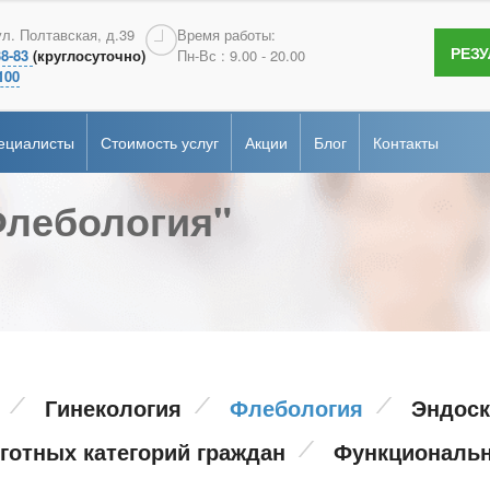
терология
Андрология
ул. Полтавская, д.39
Время работы:
РЕЗ
38-83
(круглосуточно)
Пн-Вс : 9.00 - 20.00
сертификаты
гия
Эндоскопия
100
ие
рная диагностика
Онкопсихология
ециалисты
Стоимость услуг
Акции
Блог
Контакты
альная
ка
Флебология"
терология
Андрология
сертификаты
гия
Эндоскопия
ие
рная диагностика
Онкопсихология
альная
ка
Гинекология
Флебология
Эндоск
готных категорий граждан
Функциональн