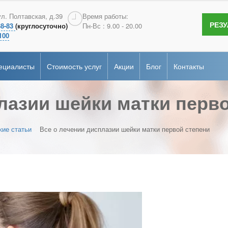
терология
Андрология
ул. Полтавская, д.39
Время работы:
РЕЗ
38-83
(круглосуточно)
Пн-Вс : 9.00 - 20.00
сертификаты
гия
Эндоскопия
100
ие
рная диагностика
Онкопсихология
ециалисты
Стоимость услуг
Акции
Блог
Контакты
альная
ка
лазии шейки матки перв
терология
Андрология
сертификаты
гия
Эндоскопия
ие
рная диагностика
Онкопсихология
кие статьи
Все о лечении дисплазии шейки матки первой степени
альная
ка