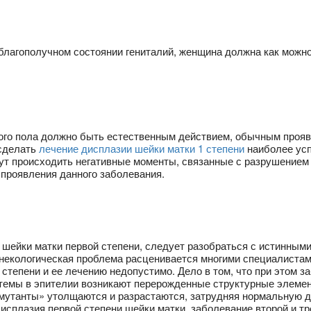
еблагополучном состоянии гениталий, женщина должна как можн
ого пола должно быть естественным действием, обычным прояв
 сделать
лечение дисплазии шейки матки 1 степени
наиболее усп
огут происходить негативные моменты, связанные с разрушением 
 проявления данного заболевания.
 шейки матки первой степени, следует разобраться с истинными
некологическая проблема расценивается многими специалистам
степени и ее лечению недопустимо. Дело в том, что при этом 
темы в эпителии возникают перерожденные структурные элемен
 «мутанты» утолщаются и разрастаются, затрудняя нормальную 
дисплазия первой степени шейки матки, заболевание второй и т