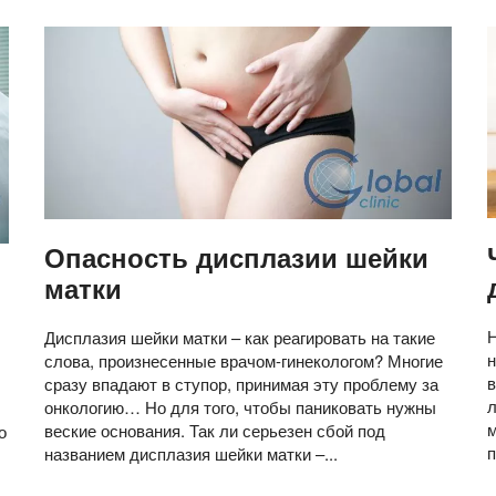
Опасность дисплазии шейки
матки
Дисплазия шейки матки – как реагировать на такие
слова, произнесенные врачом-гинекологом? Многие
в
сразу впадают в ступор, принимая эту проблему за
л
онкологию… Но для того, чтобы паниковать нужны
м
веские основания. Так ли серьезен сбой под
о
п
названием дисплазия шейки матки –...