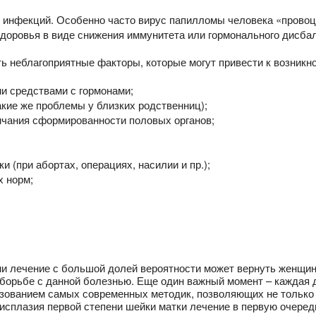
и инфекций. Особенно часто вирус папилломы человека «провоц
здоровья в виде снижения иммунитета или гормонального дисба
 неблагоприятные факторы, которые могут привести к возникн
и средствами с гормонами;
акие же проблемы у близких родственниц);
нчания сформированности половых органов;
и (при абортах, операциях, насилии и пр.);
х норм;
ни лечение с большой долей вероятности может вернуть женщи
 борьбе с данной болезнью. Еще один важный момент – каждая 
зованием самых современных методик, позволяющих не только д
дисплазия первой степени шейки матки лечение в первую очеред