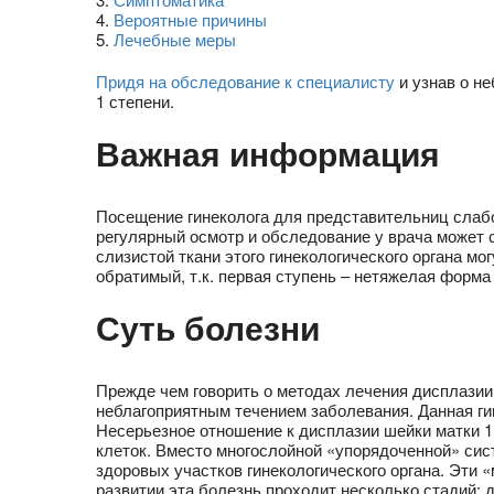
4
.
Вероятные причины
5
.
Лечебные меры
Придя на обследование к специалисту
и узнав о н
1 степени.
Важная информация
Посещение гинеколога для представительниц слаб
регулярный осмотр и обследование у врача может
слизистой ткани этого гинекологического органа м
обратимый, т.к. первая ступень – нетяжелая форма
Суть болезни
Прежде чем говорить о методах лечения дисплазии
неблагоприятным течением заболевания. Данная ги
Несерьезное отношение к дисплазии шейки матки 1 
клеток. Вместо многослойной «упорядоченной» сис
здоровых участков гинекологического органа. Эти
развитии эта болезнь проходит несколько стадий: 