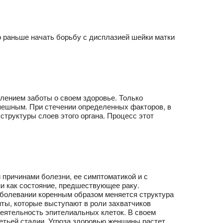
о раньше начать борьбу с дисплазией шейки матки
лением заботы о своем здоровье. Только
ешным. При стечении определенных факторов, в
структуры слоев этого органа. Процесс этот
 причинами болезни, ее симптоматикой и с
и как состояние, предшествующее раку.
заболевании коренным образом меняется структура
ты, которые выступают в роли захватчиков
деятельность эпителиальных клеток. В своем
ретьей стадии. Угроза здоровью женщины растет