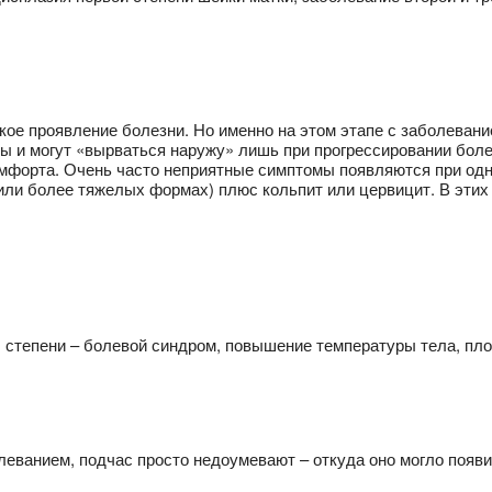
гкое проявление болезни. Но именно на этом этапе с заболева
ны и могут «вырваться наружу» лишь при прогрессировании бол
омфорта. Очень часто неприятные симптомы появляются при од
(или более тяжелых формах) плюс кольпит или цервицит. В этих
 степени – болевой синдром, повышение температуры тела, пло
еванием, подчас просто недоумевают – откуда оно могло появ