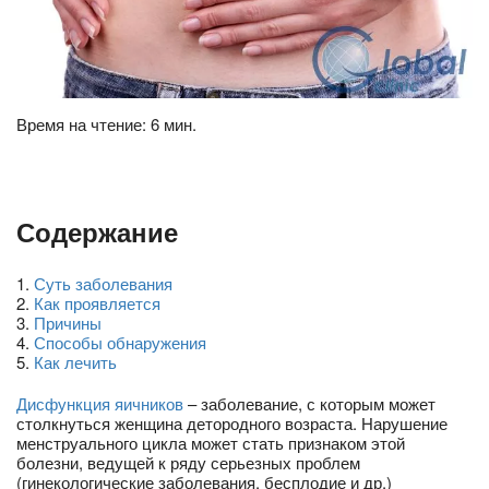
Время на чтение: 6 мин.
Содержание
1
.
Суть заболевания
2
.
Как проявляется
3
.
Причины
4
.
Способы обнаружения
5
.
Как лечить
Дисфункция яичников
– заболевание, с которым может
столкнуться женщина детородного возраста. Нарушение
менструального цикла может стать признаком этой
болезни, ведущей к ряду серьезных проблем
(гинекологические заболевания, бесплодие и др.)