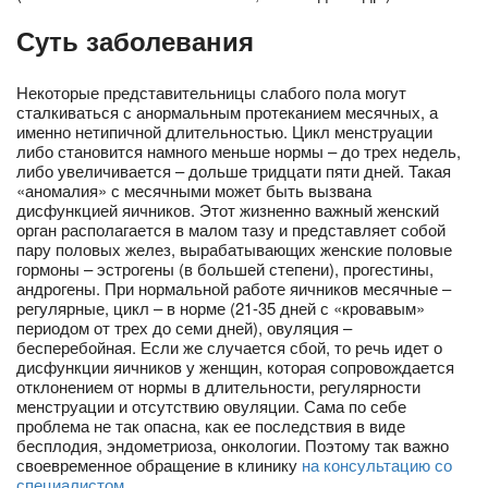
Суть заболевания
Некоторые представительницы слабого пола могут
сталкиваться с анормальным протеканием месячных, а
именно нетипичной длительностью. Цикл менструации
либо становится намного меньше нормы – до трех недель,
либо увеличивается – дольше тридцати пяти дней. Такая
«аномалия» с месячными может быть вызвана
дисфункцией яичников. Этот жизненно важный женский
орган располагается в малом тазу и представляет собой
пару половых желез, вырабатывающих женские половые
гормоны – эстрогены (в большей степени), прогестины,
андрогены. При нормальной работе яичников месячные –
регулярные, цикл – в норме (21-35 дней с «кровавым»
периодом от трех до семи дней), овуляция –
бесперебойная. Если же случается сбой, то речь идет о
дисфункции яичников у женщин, которая сопровождается
отклонением от нормы в длительности, регулярности
менструации и отсутствию овуляции. Сама по себе
проблема не так опасна, как ее последствия в виде
бесплодия, эндометриоза, онкологии. Поэтому так важно
своевременное обращение в клинику
на консультацию со
специалистом
.