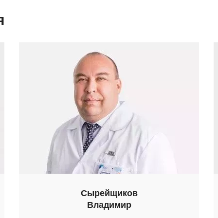
я
Сырейщиков
Владимир