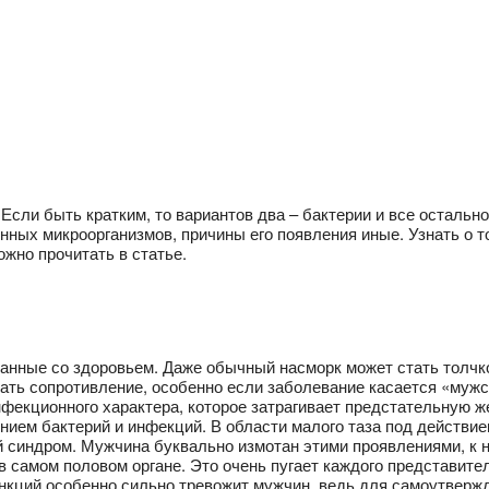
 Если быть кратким, то вариантов два – бактерии и все осталь
енных микроорганизмов, причины его появления иные. Узнать о т
жно прочитать в статье.
анные со здоровьем. Даже обычный насморк может стать толчко
вать сопротивление, особенно если заболевание касается «мужс
нфекционного характера, которое затрагивает предстательную 
ением бактерий и инфекций. В области малого таза под действи
й синдром. Мужчина буквально измотан этими проявлениями, к 
 в самом половом органе. Это очень пугает каждого представите
нкций особенно сильно тревожит мужчин, ведь для самоутвержд