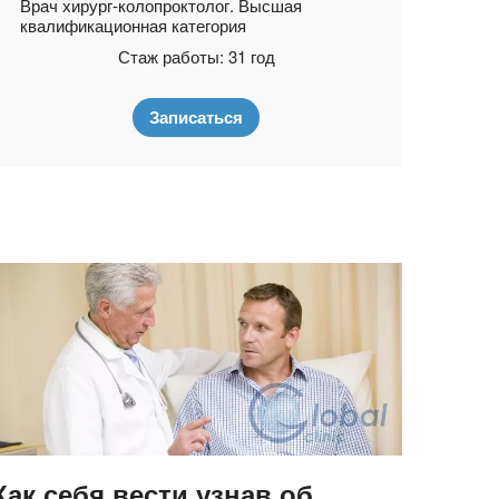
Врач хирург-колопроктолог. Высшая
Кур
квалификационная категория
прок
кан
Стаж работы: 31 год
Записаться
Как себя вести узнав об