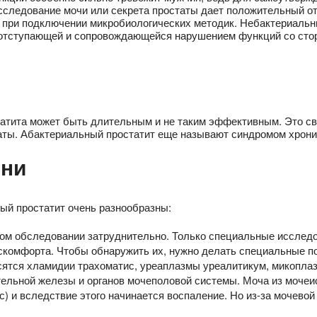
исследование мочи или секрета простаты дает положительный от
 при подключении микробиологических методик. Небактериальн
и отступающей и сопровождающейся нарушением функций со стор
татита может быть длительным и не таким эффективным. Это свя
таты. Абактериальный простатит еще называют синдромом хрони
зни
ый простатит очень разнообразны:
ом обследовании затруднительно. Только специальные исследо
скомфорта. Чтобы обнаружить их, нужно делать специальные по
сятся хламидии трахоматис, уреаплазмы уреалитикум, микоплаз
ельной железы и органов мочеполовой системы. Моча из мочеи
) и вследствие этого начинается воспаление. Но из-за мочевой