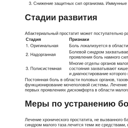
Снижение защитных сил организма. Иммунные и
Стадии развития
Абактериальный простатит может поступательно ра
Стадия
Признаки
1. Оригинальная
Боль локализуется в области
Болевой синдром захватывает
2. Надорганная
проявления боль намного си
Многие отделы органов мало
3. Полисистемная
состояния захватывают кишеч
и диагностирование которого
Постоянная боль в области половых органов, тазо
функционирование мочеполовой системы. Лечение д
первых проявлениях дискомфорта в области малог
Меры по устранению б
Лечение хронического простатита, не вызванного б
синдром малого таза лечится теми же средствами,