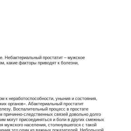
ное. Небактериальный простатит – мужское
ом, какие факторы приводят к болезни,
м к неработоспособности, уныния и состояния,
ких органов». Абактериальный простатит
железу. Воспалительный процесс в простате
ем причинно-следственных связей довольно долго
ним могут присоединяться и боли в других смежных
ля мужского населения, столкнувшегося с такой
ения это один из важных показателей. Небольшой