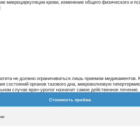
е микроциркуляции крови, изменение общего физического и пси
:
статита не должно ограничиваться лишь приемом медикаментов.
я состояний органов тазового дна, микроволновую гипертермию
льном случае врач-уролог назначит самое действенное лечение.
Стоимость приёма
ии