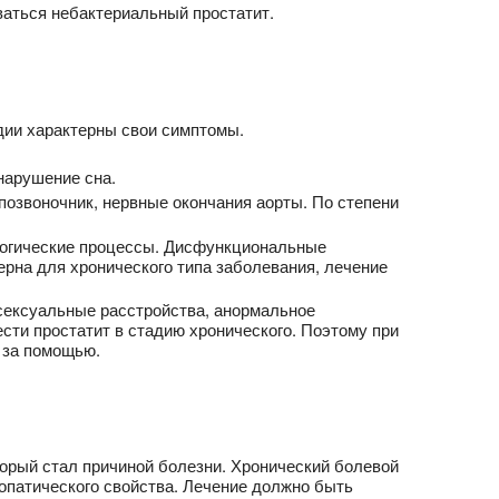
ваться небактериальный простатит.
дии характерны свои симптомы.
нарушение сна.
позвоночник, нервные окончания аорты. По степени
ологические процессы. Дисфункциональные
рна для хронического типа заболевания, лечение
 сексуальные расстройства, анормальное
ти простатит в стадию хронического. Поэтому при
за помощью.
оторый стал причиной болезни. Хронический болевой
опатического свойства. Лечение должно быть