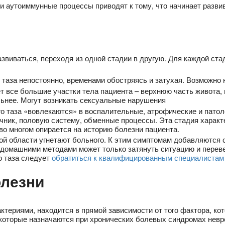
 аутоиммунные процессы приводят к тому, что начинает разви
звиваться, переходя из одной стадии в другую. Для каждой ста
 таза непостоянно, временами обостряясь и затухая. Возможно 
 все большие участки тела пациента – верхнюю часть живота, 
льнее. Могут возникать сексуальные нарушения
го таза «вовлекаются» в воспалительные, атрофические и пат
ник, половую систему, обменные процессы. Эта стадия характе
 во многом опирается на историю болезни пациента.
вой области угнетают больного. К этим симптомам добавляются
омашними методами может только затянуть ситуацию и перевес
о таза следует
обратиться к квалифицированным специалистам
олезни
актериями, находится в прямой зависимости от того фактора, к
 которые назначаются при хронических болевых синдромах невр