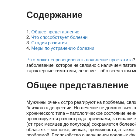
Содержание
1
.
Общее представление
2
.
Что способствует болезни
3
.
Стадии развития
4
.
Меры по устранению болезни
Что может спровоцировать появление простатита
?
заболевание, которое не связано с наличием патог
характерные симптомы, лечение – обо всем этом мо
Общее представление
Мужчины очень остро реагируют на проблемы, связ
близкого к депрессии. Но лечение не должно вызы
хронического типа – патологическое состояние неи
провоцируется разного рода причинами, за исключ
(от трех месяцев до полугода) сохраняется болево
областях – мошонке, яичках, промежности, а также
проблемой. Беспокойство о нарушении половых фу