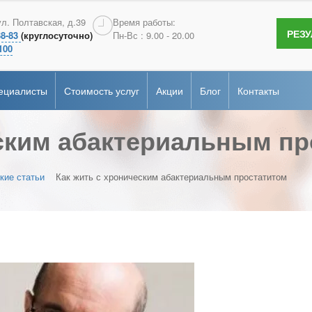
терология
Андрология
ул. Полтавская, д.39
Время работы:
РЕЗ
38-83
(круглосуточно)
Пн-Вс : 9.00 - 20.00
сертификаты
гия
Эндоскопия
100
ие
рная диагностика
Онкопсихология
ециалисты
Стоимость услуг
Акции
Блог
Контакты
альная
ка
еским абактериальным п
терология
Андрология
сертификаты
гия
Эндоскопия
ие
рная диагностика
Онкопсихология
кие статьи
Как жить с хроническим абактериальным простатитом
альная
ка