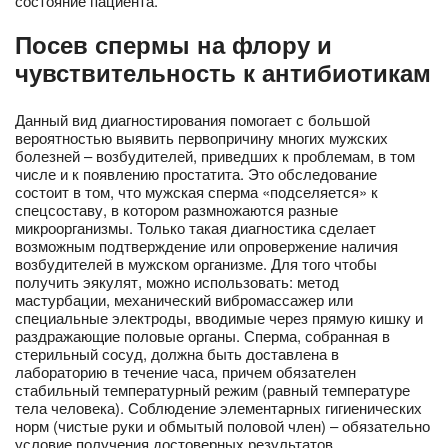
состояние пациента.
Посев спермы на флору и
чувствительность к антибиотикам
Данный вид диагностирования помогает с большой
вероятностью выявить первопричину многих мужских
болезней – возбудителей, приведших к проблемам, в том
числе и к появлению простатита. Это обследование
состоит в том, что мужская сперма «подселяется» к
спецсоставу, в котором размножаются разные
микроорганизмы. Только такая диагностика сделает
возможным подтверждение или опровержение наличия
возбудителей в мужском организме. Для того чтобы
получить эякулят, можно использовать: метод
мастурбации, механический вибромассажер или
специальные электроды, вводимые через прямую кишку и
раздражающие половые органы. Сперма, собранная в
стерильный сосуд, должна быть доставлена в
лабораторию в течение часа, причем обязателен
стабильный температурный режим (равный температуре
тела человека). Соблюдение элементарных гигиенических
норм (чистые руки и обмытый половой член) – обязательно
условие получения достоверных результатов