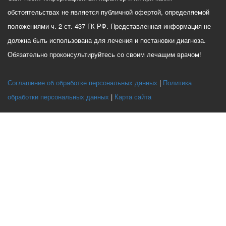
обстоятельствах не является публичной офертой, определяемой
положениями ч. 2 ст. 437 ГК РФ. Представленная информация не
должна быть использована для лечения и постановки диагноза.
Обязательно проконсультируйтесь со своим лечащим врачом!
Соглашение об обработке персональных данных
Политика
обработки персональных данных
Карта сайта
Этот веб-сайт использует файлы cookie, чтобы вы могли максимально
эффективно использовать наш веб-сайт.
Выберите настройки cookie