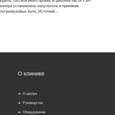
одель того или иного органа. В рабочей части УЗИ-
канера установлены излучатель и приемник
льтразвуковых волн. Источник...
О клинике
О центре
Руководство
Оборудование