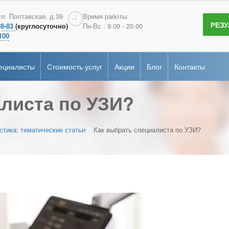
терология
Андрология
ул. Полтавская, д.39
Время работы:
РЕЗ
38-83
(круглосуточно)
Пн-Вс : 9.00 - 20.00
сертификаты
гия
Эндоскопия
100
ие
рная диагностика
Онкопсихология
ециалисты
Стоимость услуг
Акции
Блог
Контакты
альная
ка
алиста по УЗИ?
терология
Андрология
сертификаты
гия
Эндоскопия
ие
рная диагностика
Онкопсихология
тика: тематические статьи
Как выбрать специалиста по УЗИ?
альная
ка