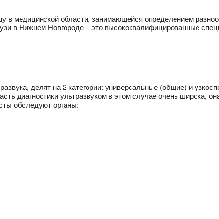
ишу в медицинской области, занимающейся определением разно
и узи в Нижнем Новгороде – это высококвалифицированные спе
азвука, делят на 2 категории: универсальные (общие) и узко
асть диагностики ультразвуком в этом случае очень широка, он
сты обследуют органы: