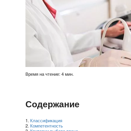
Время на чтение: 4 мин.
Содержание
1
.
Классификация
2
.
Компетентность
3
.
Критерии выбора врача