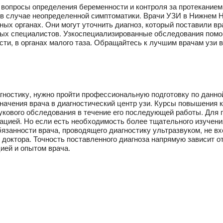
е вопросы определения беременности и контроля за протекание
в случае неопределенной симптоматики. Врачи УЗИ в Нижнем Н
ых органах. Они могут уточнить диагноз, который поставили 
ных специалистов. Узкоспециализированные обследования помог
ости, в органах малого таза. Обращайтесь к лучшим врачам узи 
гностику, нужно пройти профессиональную подготовку по данно
начения врача в диагностический центр узи. Курсы повышения 
укового обследования в течение его последующей работы. Для 
цией. Но если есть необходимость более тщательного изучения 
бязанности врача, проводящего диагностику ультразвуком, не в
 доктора. Точность поставленного диагноза напрямую зависит 
цией и опытом врача.