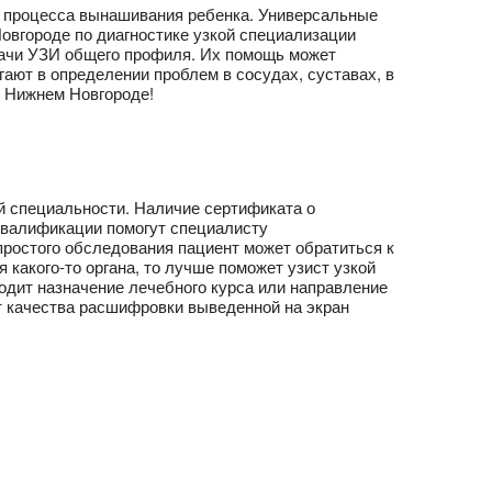
м процесса вынашивания ребенка. Универсальные
овгороде по диагностике узкой специализации
врачи УЗИ общего профиля. Их помощь может
ают в определении проблем в сосудах, суставах, в
в Нижнем Новгороде!
й специальности. Наличие сертификата о
квалификации помогут специалисту
простого обследования пациент может обратиться к
какого-то органа, то лучше поможет узист узкой
ходит назначение лечебного курса или направление
от качества расшифровки выведенной на экран