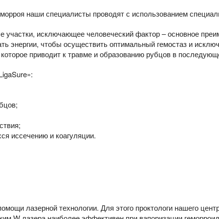
морроя наши специалисты проводят с использованием специальн
е участки, исключающее человеческий фактор – основное преим
ть энергии, чтобы осуществить оптимальный гемостаз и исключи
, которое приводит к травме и образованию рубцов в последующ
igaSure»:
бцов;
ствия;
ся иссечению и коагуляции.
помощи лазерной технологии. Для этого проктологи нашего цент
им W лазера наиболее эффективен при вапоризации геморроида