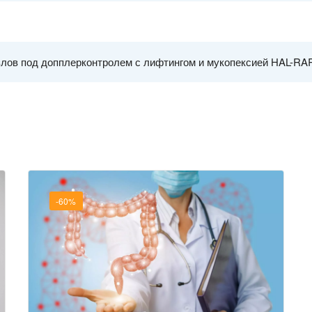
злов под допплерконтролем с лифтингом и мукопексией HAL-RA
-60%