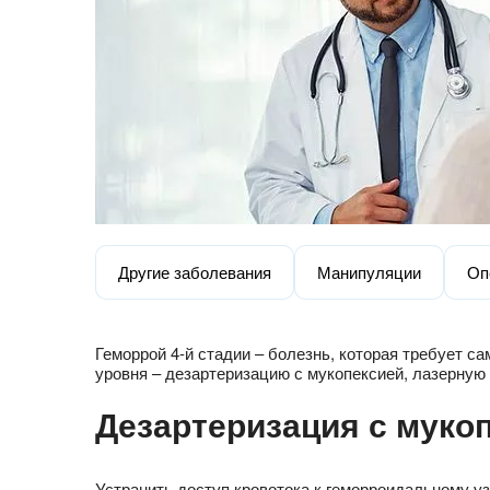
Другие заболевания
Манипуляции
Оп
Геморрой 4-й стадии – болезнь, которая требует с
уровня – дезартеризацию с мукопексией, лазерную 
Дезартеризация с муко
Устранить доступ кровотока к геморроидальному у