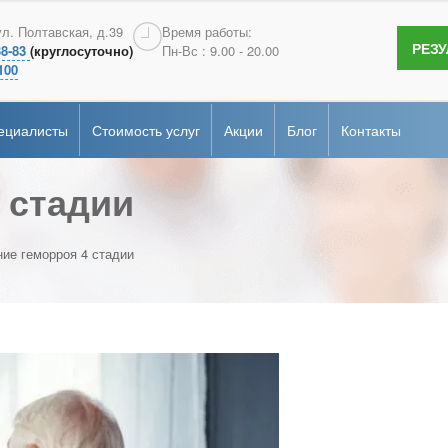
терология
Андрология
ул. Полтавская, д.39
Время работы:
РЕЗ
38-83
(круглосуточно)
Пн-Вс : 9.00 - 20.00
сертификаты
гия
Эндоскопия
100
ие
рная диагностика
Онкопсихология
ециалисты
Стоимость услуг
Акции
Блог
Контакты
альная
ка
 стадии
терология
Андрология
сертификаты
гия
Эндоскопия
ие
рная диагностика
Онкопсихология
ие геморроя 4 стадии
альная
ка