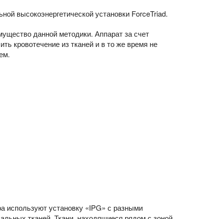
ой высокоэнергетической установки ForceTriad.
ущество данной методики. Аппарат за счет
ть кровотечение из тканей и в то же время не
ем.
ра используют установку «IPG» с разными
льных тканей. Ткани, находящиеся рядом с зоной