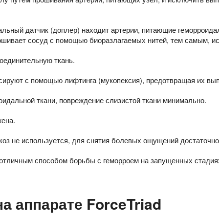
альный датчик (доплер) находит артерии, питающие геморроида
ошивает сосуд с помощью биоразлагаемых нитей, тем самым, ис
соединительную ткань.
ируют с помощью лифтинга (мукопексия), предотвращая их выпа
оидальной ткани, повреждение слизистой ткани минимально.
жена.
коз не используется, для снятия болевых ощущений достаточно
 отличным способом борьбы с геморроем на запущенных стадиях
на аппарате ForceTriad