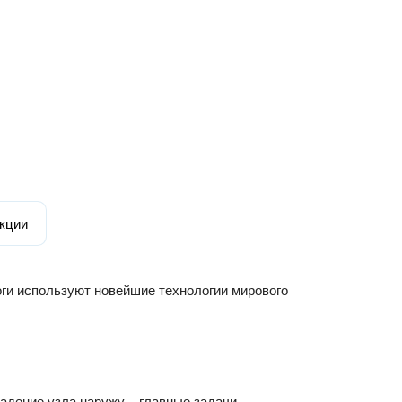
кции
логи используют новейшие технологии мирового
адение узла наружу – главные задачи