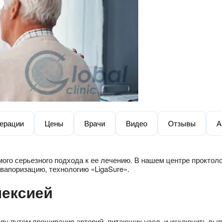
ерации
Цены
Врачи
Видео
Отзывы
А
амого серьезного подхода к ее лечению. В нашем центре прокто
вапоризацию, технологию «LigaSure».
пексией
злу путем прошивания артерий, питающих узел, и исключить вып