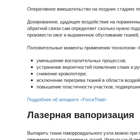
Оперативное вмешательство на поздних стадиях ге
Дозированное, щадящее воздействие на пораженны
обратной связи сам определяет сколько нужно пода
произвести ожог и выраженное обугливание тканей
Положительные моменты применения технологии «L
уменьшение воспалительных процессов;
устранение вероятностей появления спаек и ру
снижение кровопотери;
исключение перегрева тканей в области воздей
повышение пластичности участков, подвергших
Подробнее об аппарате «ForceTriad»
Лазерная вапоризация
Выпарить ткани геморроидального узла можно при 
режимами подачи лазерных лучей. Импульсный реж