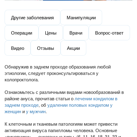
Другие заболевания
Манипуляции
Операции
Цены
Врачи
Вопрос-ответ
Видео
Отзывы
Акции
Обнаружив в заднем проходе образования любой
этиологии, следует проконсультироваться у
колопроктолога.
Ознакомьтесь с различными видами новообразований в
районе ануса, прочитав статьи о
лечении кондилом в
заднем проходе
, об
удалении половых кондилом у
женщин
и
у мужчин
.
К клеточным и тканевым патологиям может привести
активизация вируса папилломы человека. Основные
«виновники» — онкогенные типы (6, 11, 16, 18, 31, 33 и