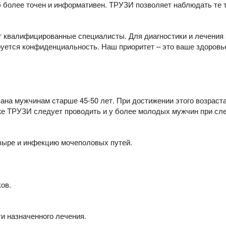
 более точен и информативен. ТРУЗИ позволяет наблюдать те т
ут квалифицированные специалисты. Для диагностики и лечени
руется конфиденциальность. Наш приоритет – это ваше здоровь
зана мужчинам старше 45-50 лет. При достижении этого возрас
кже ТРУЗИ следует проводить и у более молодых мужчин при с
узыре и инфекцию мочеполовых путей.
ов.
и назначенного лечения.