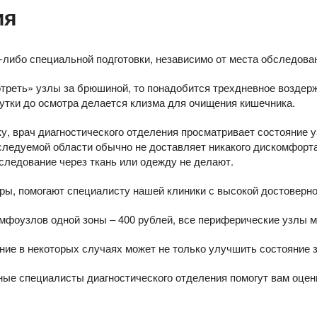
ия
либо специальной подготовки, независимо от места обследова
треть» узлы за брюшиной, то понадобится трехдневное воздерж
 сутки до осмотра делается клизма для очищения кишечника.
у, врач диагностического отделения просматривает состояние у
ледуемой области обычно не доставляет никакого дискомфорта
ледование через ткань или одежду не делают.
ры, помогают специалисту нашей клиники с высокой достоверн
фоузлов одной зоны – 400 рублей, все периферические узлы мо
е в некоторых случаях может не только улучшить состояние зд
ые специалисты диагностического отделения помогут вам оцен