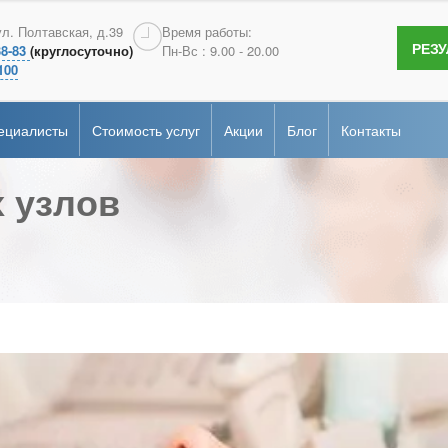
терология
Андрология
ул. Полтавская, д.39
Время работы:
РЕЗ
38-83
(круглосуточно)
Пн-Вс : 9.00 - 20.00
сертификаты
гия
Эндоскопия
100
ие
рная диагностика
Онкопсихология
ециалисты
Стоимость услуг
Акции
Блог
Контакты
альная
ка
 узлов
терология
Андрология
сертификаты
гия
Эндоскопия
ие
рная диагностика
Онкопсихология
альная
ка